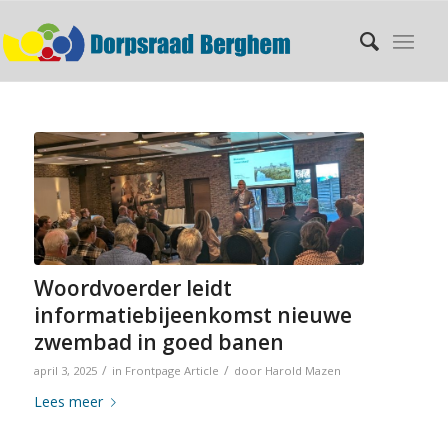
Woordvoerder leidt
informatiebijeenkomst nieuwe
zwembad in goed banen
/
/
april 3, 2025
in
Frontpage Article
door
Harold Mazen
Lees meer