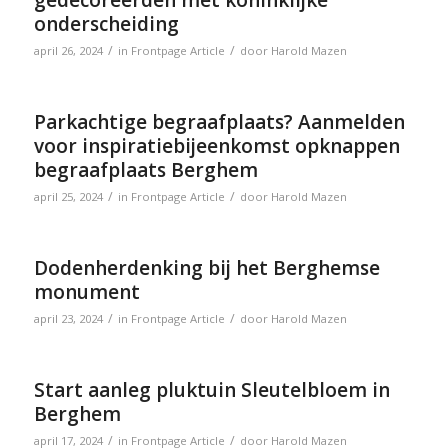
onderscheiding
/
/
april 26, 2024
in
Frontpage Article
door
Harold Mazen
Parkachtige begraafplaats? Aanmelden
voor inspiratiebijeenkomst opknappen
begraafplaats Berghem
/
/
april 25, 2024
in
Frontpage Article
door
Harold Mazen
Dodenherdenking bij het Berghemse
monument
/
/
april 23, 2024
in
Frontpage Article
door
Harold Mazen
Start aanleg pluktuin Sleutelbloem in
Berghem
/
/
april 17, 2024
in
Frontpage Article
door
Harold Mazen