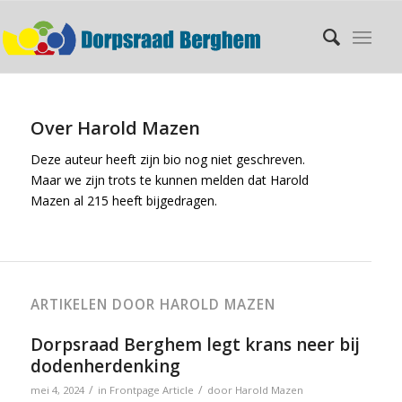
Over
Harold Mazen
Deze auteur heeft zijn bio nog niet geschreven.
Maar we zijn trots te kunnen melden dat
Harold
Mazen
al 215 heeft bijgedragen.
ARTIKELEN DOOR HAROLD MAZEN
Dorpsraad Berghem legt krans neer bij
dodenherdenking
/
/
mei 4, 2024
in
Frontpage Article
door
Harold Mazen