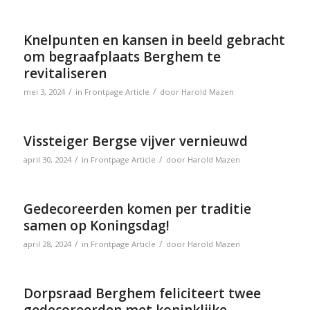
Knelpunten en kansen in beeld gebracht
om begraafplaats Berghem te
revitaliseren
/
/
mei 3, 2024
in
Frontpage Article
door
Harold Mazen
Vissteiger Bergse vijver vernieuwd
/
/
april 30, 2024
in
Frontpage Article
door
Harold Mazen
Gedecoreerden komen per traditie
samen op Koningsdag!
/
/
april 28, 2024
in
Frontpage Article
door
Harold Mazen
Dorpsraad Berghem feliciteert twee
gedecoreerden met koninklijke