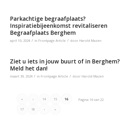
Parkachtige begraafplaats?
Inspiratiebijeenkomst revitaliseren
Begraafplaats Berghem
/
/
april 10, 2024
in
Frontpage Article
door
Harold Mazen
Ziet u iets in jouw buurt of in Berghem?
Meld het dan!
/
/
maart 30, 2024
in
Frontpage Article
door
Harold Mazen
«
‹
14
15
16
Pagina 16 van 22
17
18
›
»