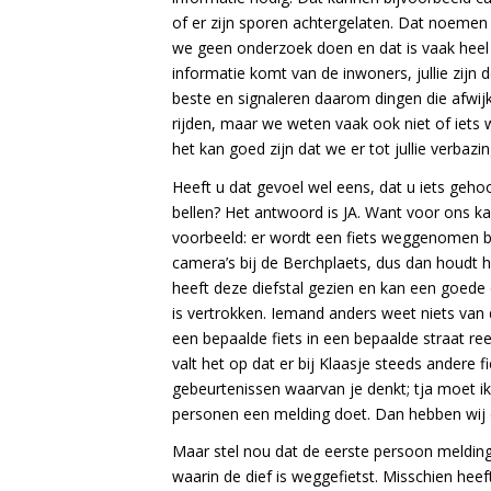
of er zijn sporen achtergelaten. Dat noem
we geen onderzoek doen en dat is vaak heel j
informatie komt van de inwoners, jullie zijn 
beste en signaleren daarom dingen die afwijk
rijden, maar we weten vaak ook niet of iets w
het kan goed zijn dat we er tot jullie verbaz
Heeft u dat gevoel wel eens, dat u iets geho
bellen? Het antwoord is JA. Want voor ons ka
voorbeeld: er wordt een fiets weggenomen bi
camera’s bij de Berchplaets, dus dan houdt 
heeft deze diefstal gezien en kan een goede
is vertrokken. Iemand anders weet niets van 
een bepaalde fiets in een bepaalde straat r
valt het op dat er bij Klaasje steeds andere f
gebeurtenissen waarvan je denkt; tja moet ik
personen een melding doet. Dan hebben wij 
Maar stel nou dat de eerste persoon melding
waarin de dief is weggefietst. Misschien he