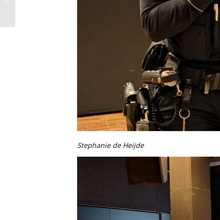
nieuwe wijkagente
stelt zich voor!
Stephanie de Heijde