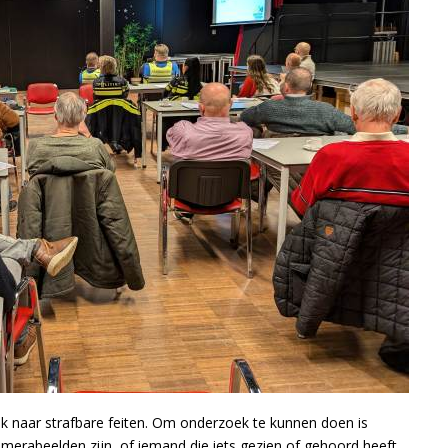
ek naar strafbare feiten. Om onderzoek te kunnen doen is
merabeelden zijn, of iemand die iets gezien of gehoord heeft,