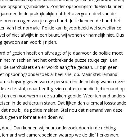
en we opsporingsmiddelen. Zonder opsporingsmiddelen kunnen
ammer. In de praktijk blijkt dat het overgrote deel van de
de oren en ogen van je eigen buurt. Jullie kennen de buurt het
en van het normale. Politie kan bijvoorbeeld wel surveillance
el of niet afwijkt in een buurt, wij wonen er namelijk niet. Dus
ing gewoon aan voorbij rijden.
ord of gezien heeft en afvraagt of je daarvoor de politie moet
n het misschien net het ontbrekende puzzelstukje zijn. Een
j de Berchplaets en er wordt aangifte gedaan. Er zijn geen
het opsporingsonderzoek al heel snel op. Maar stel: iemand
 omschrijving geven van de persoon en de richting waarin deze
deze diefstal, maar heeft gezien dat er rond die tijd iemand op
eed en een voorwerp in de struiken gooide. Weer iemand anders
ietsen in de achtertuin staan. Dat lijken dan allemaal losstaande
 dat nou bij de politie melden. Stel nou dat niemand van deze
dus geen informatie en doen wij
 doet. Dan kunnen wij buurtonderzoek doen in de richting
eft iemand wel camerabeelden waarop we de dief herkennen.