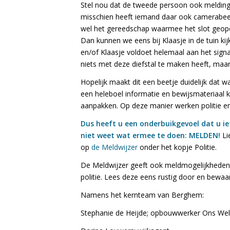
Stel nou dat de tweede persoon ook melding 
misschien heeft iemand daar ook camerabeeld
wel het gereedschap waarmee het slot geope
Dan kunnen we eens bij Klaasje in de tuin kij
en/of Klaasje voldoet helemaal aan het signa
niets met deze diefstal te maken heeft, maar
Hopelijk maakt dit een beetje duidelijk dat 
een heleboel informatie en bewijsmateriaal
aanpakken. Op deze manier werken politie 
Dus heeft u een onderbuikgevoel dat u iet
niet weet wat ermee te doen: MELDEN!
Li
op
de Meldwijzer
onder het kopje Politie.
De Meldwijzer geeft ook meldmogelijkheden na
politie. Lees deze eens rustig door en bewaa
Namens het kernteam van Berghem:
Stephanie de Heijde; opbouwwerker Ons Wel