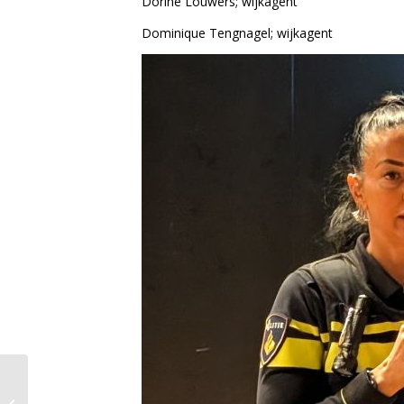
Dorine Louwers; wijkagent
Dominique Tengnagel; wijkagent
Openbare vergadering
Dorpsraad Berghem,