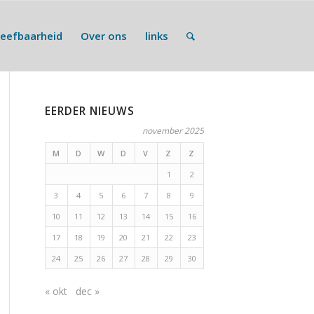
Leefbaarheid
Over ons
links
EERDER NIEUWS
november 2025
M
D
W
D
V
Z
Z
1
2
3
4
5
6
7
8
9
10
11
12
13
14
15
16
17
18
19
20
21
22
23
24
25
26
27
28
29
30
« okt
dec »