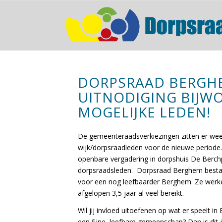
DORPSRAAD BERGHE
UITNODIGING BIJW
MOGELIJKE LEDEN!
De gemeenteraadsverkiezingen zitten er we
wijk/dorpsraadleden voor de nieuwe periode.
openbare vergadering in dorpshuis De Berchp
dorpsraadsleden. Dorpsraad Berghem bestaat 
voor een nog leefbaarder Berghem. Ze werk
afgelopen 3,5 jaar al veel bereikt.
Wil jij invloed uitoefenen op wat er speelt i
een fijne, leefbare gemeenschap? Dan is dit