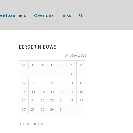
Leefbaarheid
Over ons
links
EERDER NIEUWS
oktober 2025
M
D
W
D
V
Z
Z
1
2
3
4
5
6
7
8
9
10
11
12
13
14
15
16
17
18
19
20
21
22
23
24
25
26
27
28
29
30
31
« sep
nov »