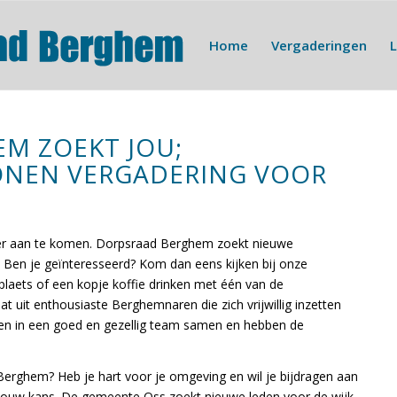
Home
Vergaderingen
M ZOEKT JOU;
ONEN VERGADERING VOOR
er aan te komen. Dorpsraad Berghem zoekt nieuwe
 Ben je geïnteresseerd? Kom dan eens kijken bij onze
laets of een kopje koffie drinken met één van de
uit enthousiaste Berghemnaren die zich vrijwillig inzetten
en in een goed en gezellig team samen en hebben de
n Berghem? Heb je hart voor je omgeving en wil je bijdragen aan
 jouw kans. De gemeente Oss zoekt nieuwe leden voor de wijk-