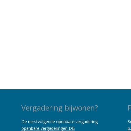
Vergadering bijwonen?
De eerstvolgende openbare vergadering:
S
openbare vergaderingen DB
p