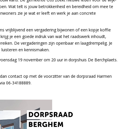
bben. Wat telt is jouw betrokkenheid en bereidheid om mee te
woners zie je wat er leeft en werk je aan concrete
ens vrijblijvend een vergadering bijwonen of een kopje koffie
krijg je een goede indruk van wat het raadswerk inhoudt,
ereiken. De vergaderingen zijn openbaar en laagdrempelig. Je
 luisteren en kennismaken.
woensdag 19 november om 20 uur in dorpshuis De Berchplaets.
em dan contact op met de voorzitter van de dorpsraad Harmen
 via 06-34188889.