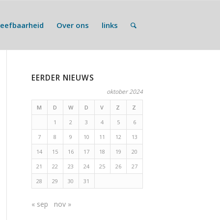
Leefbaarheid
Over ons
links
EERDER NIEUWS
oktober 2024
M
D
W
D
V
Z
Z
1
2
3
4
5
6
7
8
9
10
11
12
13
14
15
16
17
18
19
20
21
22
23
24
25
26
27
28
29
30
31
« sep
nov »