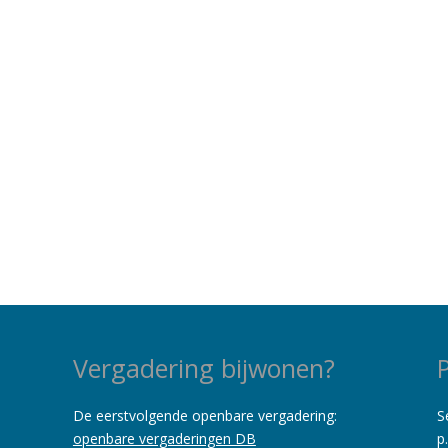
Vergadering bijwonen?
De eerstvolgende openbare vergadering:
S
openbare vergaderingen DB
p