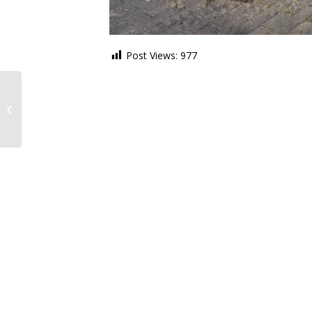
Post Views:
977
Dorpsraad Berghem is
present bij Berghem
Bruist