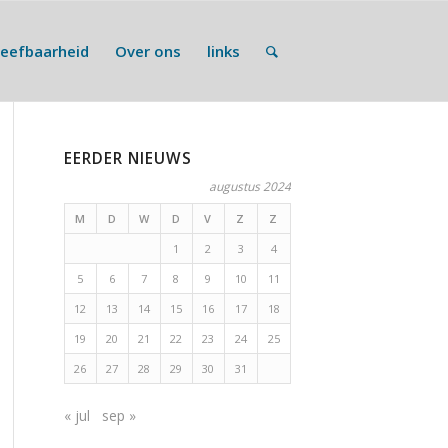
Leefbaarheid
Over ons
links
EERDER NIEUWS
augustus 2024
M
D
W
D
V
Z
Z
1
2
3
4
5
6
7
8
9
10
11
12
13
14
15
16
17
18
19
20
21
22
23
24
25
26
27
28
29
30
31
« jul
sep »