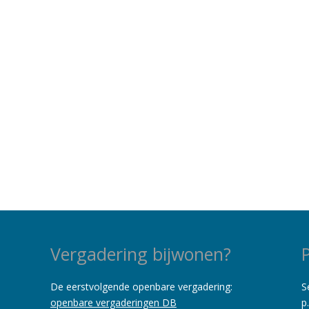
Vergadering bijwonen?
De eerstvolgende openbare vergadering:
S
openbare vergaderingen DB
p