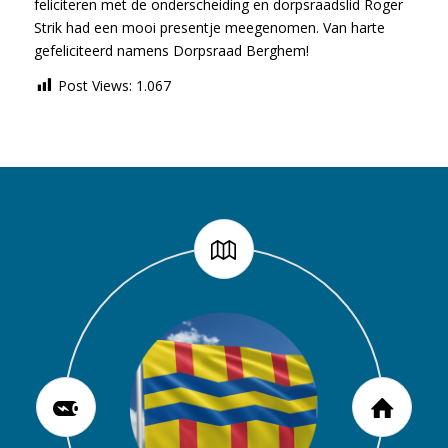
feliciteren met de onderscheiding en dorpsraadslid Roger
Strik had een mooi presentje meegenomen. Van harte
gefeliciteerd namens Dorpsraad Berghem!
Post Views:
1.067
Berghem telt 4.639 unieke adressen.
Berghem heeft afgerond een totale
10.935 inwoners in 2022. Het aantal
Het antal elektrische auto’s in de
De gemiddelde dichtheid van adressen
woonplaats Berghem staat op 177. Dit
inwoners is het aantal personen zoals
oppervlakte van 1.126 hectare,
is 920 adressen per km2. Er wonen
volgens metingen in augustus 2023 in
op 1 januari in het bevolkingsregister
waarvan 1.122 land en 4 water (100
4.295 huishoudens en er zijn in totaal
de woonplaats Berghem
hectare is 1 km2)
vastgelegd