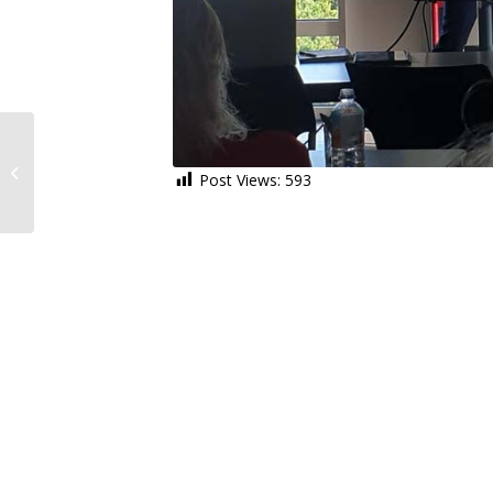
Adviesrapport Honden
uitlaatterreinen
Post Views:
593
Wilhelminasingel/Clausstraat
te Bergh...