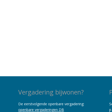
Vergadering bijwonen?
De eerstvolgende openbare vergadering:
S
openbare vergaderingen DB
p