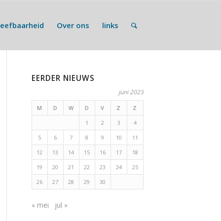
Leefbaarheid
Over ons
links
EERDER NIEUWS
juni 2023
M
D
W
D
V
Z
Z
1
2
3
4
5
6
7
8
9
10
11
12
13
14
15
16
17
18
19
20
21
22
23
24
25
26
27
28
29
30
« mei
jul »