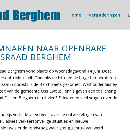
Home
Vergaderingen
EMNAREN NAAR OPENBARE
PSRAAD BERGHEM
raad Berghem vond plaats op woensdagavond 14 juni. Deze
rsnota Mobiliteit. Ondanks de hitte en de hoge temperaturen
zaal in dorpshuis de Berchplaets gekomen. Wethouder Sidney
iteit van de gemeente Oss Ewout Fennis gaven een toelichting
tad Oss en Berghem er uit zien? Er kwamen veel vragen over de
oeijs vertelde vervolgens over de ontwikkelingen van
, advies verkeersonveilige situaties en nieuwe
slot was er de rondvraag waar gretig gebruik van werd